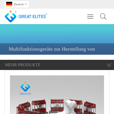
Deutsch

Toggle main m
Multifunktionsgeräte zur Herstellung von
Impfstoffen
MEHR PRODUKTE