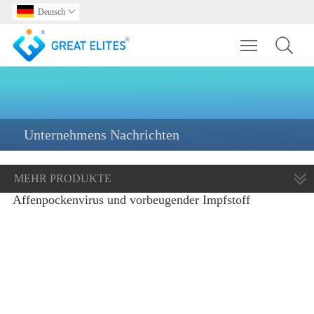
Deutsch

Toggle main m
Unternehmens Nachrichten
MEHR PRODUKTE
Affenpockenvirus und vorbeugender Impfstoff