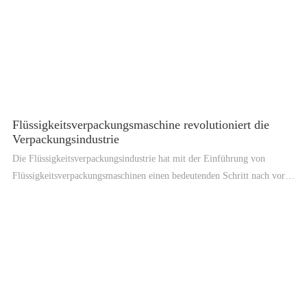
Flüssigkeitsverpackungsmaschine revolutioniert die
Verpackungsindustrie
Die Flüssigkeitsverpackungsindustrie hat mit der Einführung von
Flüssigkeitsverpackungsmaschinen einen bedeutenden Schritt nach vorne
gemacht. Diese innovativen Maschinen haben die Art und Weise, wie
flüssige Produkte verpackt und vertrieben werden, revolutioniert und
bieten Herstellern eine effizientere und kostengünstigere Lösung.
Flüssigkeitsverpackungsmaschinen sind hochentwickelte und
ausgeklügelte Geräte, die für die Verpackung von flüssigen Produkten
wie Wasser, Saft, Milch und anderen Getränken entwickelt wurden. Die
Maschinen sind in der Lage, Tausende von Flaschen pro Stunde zu