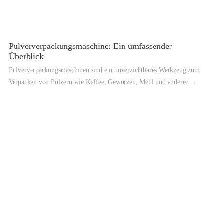
und Geld spart.
Pulververpackungsmaschine: Ein umfassender
Überblick
Pulververpackungsmaschinen sind ein unverzichtbares Werkzeug zum
Verpacken von Pulvern wie Kaffee, Gewürzen, Mehl und anderen
pulverförmigen Produkten. Diese Maschinen wurden entwickelt, um
Pulver in einer Vielzahl von Verpackungsformaten, einschließlich
Beuteln, Beuteln und Sachets, genau abzufüllen und zu versiegeln. In
diesem Artikel geben wir einen umfassenden Überblick über
Pulververpackungsmaschinen, einschließlich ihrer Typen,
Arbeitsprinzipien, Vorteile und Anwendungen.