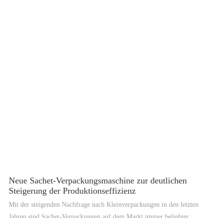
Verpackungsmethoden. Kleine Beutelverpackungsmaschinen sind
kompakt, tragbar und einfach zu bedienen, was sie ideal für
Unternehmen mit begrenztem Platz oder für Unternehmen macht, die
häufig kleine Produkte verpacken müssen. Sie sind außerdem vielseitig
und können zum Verpacken einer breiten Palette von Produkten
verwendet werden, darunter Lebensmittel, Arzneimittel und Kosmetika.
Neue Sachet-Verpackungsmaschine zur deutlichen
Steigerung der Produktionseffizienz
Mit der steigenden Nachfrage nach Kleinverpackungen in den letzten
Jahren sind Sachet-Verpackungen auf dem Markt immer beliebter