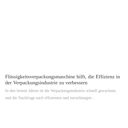
füllen und zu verpacken, sodass Hersteller der wachsenden Nachfrage
nach flüssigen Produkten auf dem Markt gerecht werden können.
Flüssigkeitsverpackungsmaschine hilft, die Effizienz in
der Verpackungsindustrie zu verbessern
In den letzten Jahren ist die Verpackungsindustrie schnell gewachsen,
und die Nachfrage nach effizienten und zuverlässigen
Verpackungsanlagen ist gestiegen. Eine der innovativsten Lösungen, die
auf diesem Gebiet entstanden sind, ist die Verpackungsmaschine für
Flüssigkeiten. Eine Flüssigkeitsverpackungsmaschine ist ein
fortschrittliches Gerät, das zum Verpacken verschiedener Arten von