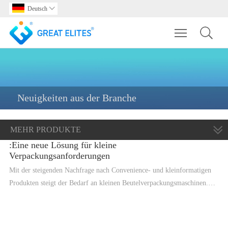
Deutsch

Toggle main m
Neuigkeiten aus der Branche
MEHR PRODUKTE
:Eine neue Lösung für kleine
Verpackungsanforderungen
Mit der steigenden Nachfrage nach Convenience- und kleinformatigen
Produkten steigt der Bedarf an kleinen Beutelverpackungsmaschinen.
Kleine Beutelverpackungsmaschinen wurden entwickelt, um die
spezifischen Anforderungen von Verpackungen in kleinem Maßstab zu
erfüllen, und sie bieten mehrere Vorteile gegenüber herkömmlichen