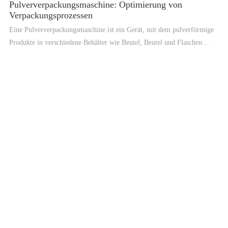
Pulververpackungsmaschine: Optimierung von
Verpackungsprozessen
Eine Pulververpackungsmaschine ist ein Gerät, mit dem pulverförmige
Produkte in verschiedene Behälter wie Beutel, Beutel und Flaschen
verpackt werden. Diese Maschinen sind für die Verarbeitung einer
breiten Palette von pulverförmigen Produkten ausgelegt, von
Lebensmitteln wie Gewürzen und Mehl bis hin zu Industrieprodukten
wie Chemikalien und Mineralien. Die Pulververpackungsmaschine ist
ein wesentliches Gerät für Hersteller, da sie den Verpackungsprozess
rationalisiert und die Produktivität erhöht. Die Maschine ist so
konzipiert, dass sie die Behälter genau wiegt und mit der erforderlichen
Pulvermenge füllt, um Konsistenz zu gewährleisten und Verschwendung
zu reduzieren. Einer der Hauptvorteile einer
Pulververpackungsmaschine ist ihre Vielseitigkeit. Diese Maschinen
können verwendet werden, um verschiedene Arten von Pulverprodukten
zu verpacken, und sie können an die spezifischen Bedürfnisse des
Herstellers angepasst werden. Das bedeutet, dass ein Hersteller mit
derselben Maschine verschiedene Produkte verpacken kann, was Zeit